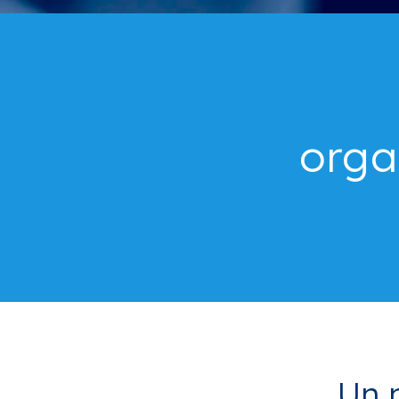
orga
Un n