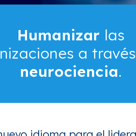
Humanizar
las
nizaciones a través
neurociencia
.
uevo idioma para el lider