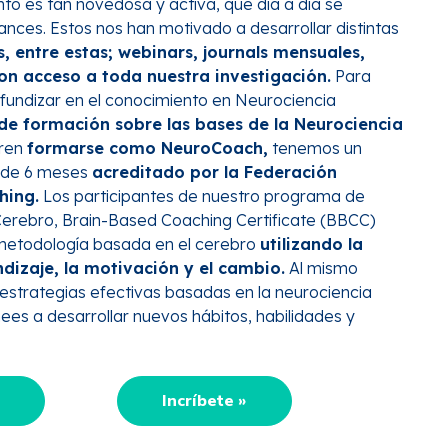
to es tan novedosa y activa, que día a día se
nces. Estos nos han motivado a desarrollar distintas
 entre estas; webinars, journals mensuales,
n acceso a toda nuestra investigación.
Para
fundizar en el conocimiento en Neurociencia
e formación sobre las bases de la Neurociencia
eren
formarse como NeuroCoach,
tenemos un
 de
6 meses
acreditado por la Federación
hing.
Los participantes de nuestro programa de
erebro, Brain-Based Coaching Certificate (BBCC)
metodología basada en el cerebro
utilizando la
dizaje, la motivación y el cambio.
Al mismo
strategias efectivas basadas en la
neurociencia
es a desarrollar nuevos hábitos, habilidades y
Incríbete »